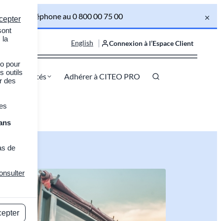
om ou par téléphone au 0 800 00 75 00
cepter
sont
 la
English
Connexion à l’Espace Client
ro pour
s outils
Actualités
Adhérer à CITEO PRO
er des
des
ans
as de
onsulter
cepter