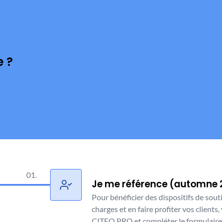
e ?
01.
J
e me référence (automne 
Pour bénéficier des dispositifs de sout
charges et en faire profiter vos client
CITEO PRO et compléter le formulaire