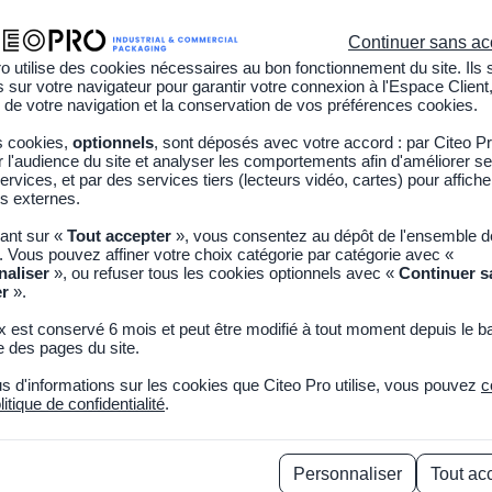
sionnels est en place. Contactez-nous à l'adresse info@citeopro.c
Continuer sans ac
o utilise des cookies nécessaires au bon fonctionnement du site. Ils 
sur votre navigateur pour garantir votre connexion à l'Espace Client,
 de votre navigation et la conservation de vos préférences cookies.
s cookies,
optionnels
, sont déposés avec votre accord : par Citeo P
l'audience du site et analyser les comportements afin d'améliorer se
ur du réemploi
Opérateur
Collectivité
À propos
ervices, et par des services tiers (lecteurs vidéo, cartes) pour affich
s externes.
uant sur «
Tout accepter
», vous consentez au dépôt de l'ensemble 
. Vous pouvez affiner votre choix catégorie par catégorie avec «
naliser
», ou refuser tous les cookies optionnels avec «
Continuer s
er
».
x est conservé 6 mois et peut être modifié à tout moment depuis le b
 des pages du site.
us d'informations sur les cookies que Citeo Pro utilise, vous pouvez
c
litique de confidentialité
.
Personnaliser
Tout ac
e