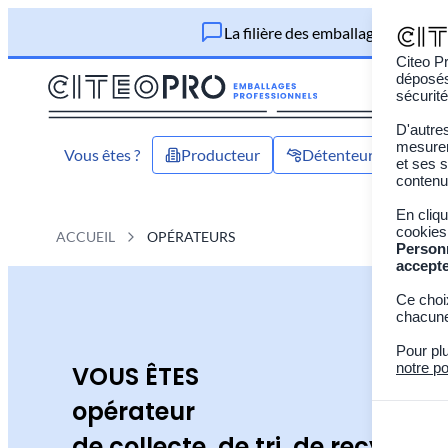
La filière des emballages profes
Citeo Pr
déposés 
sécurité
D'autre
mesurer 
Vous êtes ?
Producteur
Détenteur
Acte
et ses s
contenu
En cliq
cookies
ACCUEIL
OPÉRATEURS
Person
accept
Ce choi
chacune
Pour pl
notre po
VOUS ÊTES
opérateur
de collecte, de tri, de recyclag