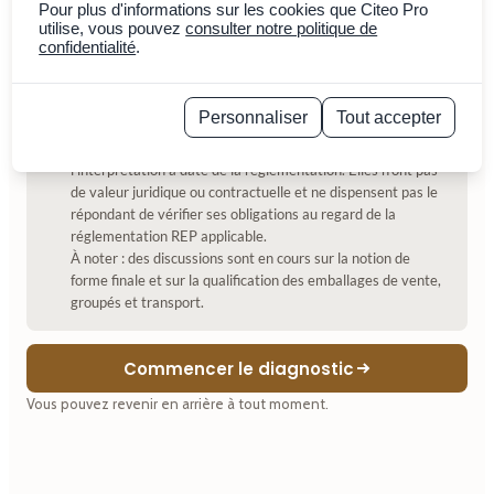
et/ou par la REP Emballages professionnels.
Pour plus d'informations sur les cookies que Citeo Pro
utilise, vous pouvez
consulter notre politique de
confidentialité
+/- 5 min
.
Synthèse PDF
à la fin
Personnaliser
Tout accepter
Les réponses apportées à ce questionnaire sont fournies à
titre indicatif, sur la base des informations renseignées et de
Politique de confidentialité
l'interprétation à date de la réglementation. Elles n'ont pas
de valeur juridique ou contractuelle et ne dispensent pas le
répondant de vérifier ses obligations au regard de la
réglementation REP applicable.
À noter : des discussions sont en cours sur la notion de
forme finale et sur la qualification des emballages de vente,
groupés et transport.
Commencer le diagnostic
Vous pouvez revenir en arrière à tout moment.