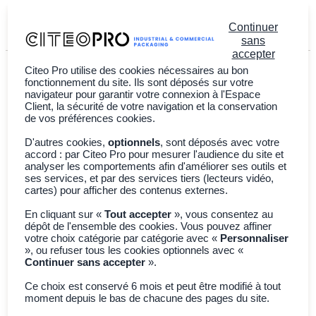
Continuer
FR
EN
sans
accepter
Citeo Pro utilise des cookies nécessaires au bon
fonctionnement du site. Ils sont déposés sur votre
navigateur pour garantir votre connexion à l'Espace
Client, la sécurité de votre navigation et la conservation
de vos préférences cookies.
D'autres cookies,
optionnels
, sont déposés avec votre
accord : par Citeo Pro pour mesurer l'audience du site et
analyser les comportements afin d'améliorer ses outils et
ses services, et par des services tiers (lecteurs vidéo,
cartes) pour afficher des contenus externes.
En cliquant sur «
Tout accepter
», vous consentez au
› Diagnostic interactif
dépôt de l'ensemble des cookies. Vous pouvez affiner
votre choix catégorie par catégorie avec «
Personnaliser
REP(s) Emballages :
», ou refuser tous les cookies optionnels avec «
Quelle filière vous concerne ?
Continuer sans accepter
».
Ce choix est conservé 6 mois et peut être modifié à tout
Cet outil vous aide à identifier si les emballages de votre
moment depuis le bas de chacune des pages du site.
entreprise sont concernés par la REP Emballages ménagers