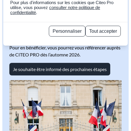
Pour plus d'informations sur les cookies que Citeo Pro
VOUS ÊTES UNE
utilise, vous pouvez
consulter notre politique de
confidentialité
.
collectivité
V​​ous assurez la collecte, le tri ou le réemploi de déchets
Personnaliser
Tout accepter
d’emballages professionnels. La REP Emballages
Politique de confidentialité
Professionnels soutient vos activités.
Pour en bénéficier, vous pourrez vous référencer auprès
de CITEO PRO dès l’automne 2026.
Je souhaite être informé des prochaines étapes