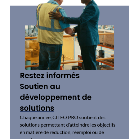
Restez informés
Soutien au
développement de
solutions
Chaque année, CITEO PRO ​soutien​t​ des
solutions permettant d’atteindre les objectifs
en matière de réduction, réemploi ou de