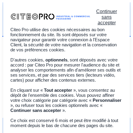
Continuer
La filière des emballages professionnels est en place.
sans
Contactez-nous à l'adresse info@citeopro.com ou par
accepter
téléphone au 0 800 00 75 00
Citeo Pro utilise des cookies nécessaires au bon
fonctionnement du site. Ils sont déposés sur votre
navigateur pour garantir votre connexion à l'Espace
Client, la sécurité de votre navigation et la conservation
de vos préférences cookies.
D'autres cookies,
optionnels
, sont déposés avec votre
accord : par Citeo Pro pour mesurer l'audience du site et
Vous êtes ?
analyser les comportements afin d'améliorer ses outils et
ses services, et par des services tiers (lecteurs vidéo,
cartes) pour afficher des contenus externes.
À propos
En cliquant sur «
Tout accepter
», vous consentez au
Actualités
dépôt de l'ensemble des cookies. Vous pouvez affiner
votre choix catégorie par catégorie avec «
Personnaliser
Adhérer à CITEO PRO
», ou refuser tous les cookies optionnels avec «
English
Continuer sans accepter
».
Ce choix est conservé 6 mois et peut être modifié à tout
moment depuis le bas de chacune des pages du site.