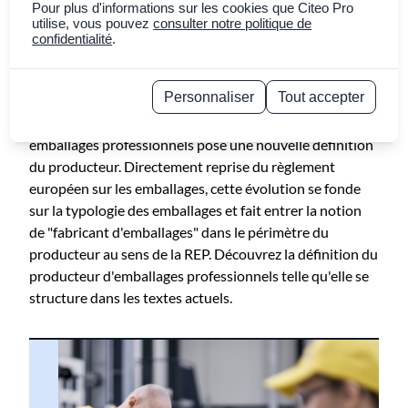
emballages pro ?
Pour plus d'informations sur les cookies que Citeo Pro
utilise, vous pouvez
consulter notre politique de
confidentialité
.
16 octobre 2025
Copier le lien
Personnaliser
Tout accepter
La Responsabilité Élargie du Producteur (REP) des
Politique de confidentialité
emballages professionnels pose une nouvelle définition
du producteur. Directement reprise du règlement
européen sur les emballages, cette évolution se fonde
sur la typologie des emballages et fait entrer la notion
de "fabricant d'emballages" dans le périmètre du
producteur au sens de la REP. Découvrez la définition du
producteur d'emballages professionnels telle qu'elle se
structure dans les textes actuels.