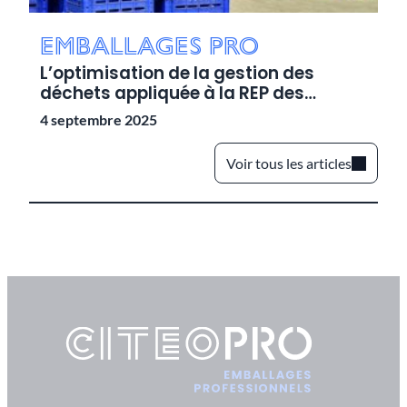
Emballages pro
E
L’optimisation de la gestion des
La
déchets appliquée à la REP des
pr
emballages professionnels
e
4 septembre 2025
12
Voir tous les articles