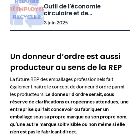
Outil de l’économie
circulaire et de
compétitivité, à quoi sert la
3 juin 2025
REP ?
Un donneur d’ordre est aussi
producteur au sens de la REP
​​La future REP des emballages professionnels fait
également naître le concept de donneur d’ordre parmi
les producteurs.
Le donneur d’ordre serait, sous
réserve de clarifications européennes attendues, une
entreprise qui fait concevoir ou fabriquer un
emballage sous sa propre marque ou son propre nom,
qu’une autre marque soit visible ou non même si elle
n’en est pas le fabricant
direct.​
​​ ​​​​​