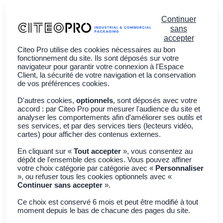
Continuer
sans
accepter
Citeo Pro utilise des cookies nécessaires au bon
Vous êtes ?
fonctionnement du site. Ils sont déposés sur votre
navigateur pour garantir votre connexion à l'Espace
Client, la sécurité de votre navigation et la conservation
À propos
de vos préférences cookies.
Actualités
D'autres cookies,
optionnels
, sont déposés avec votre
accord : par Citeo Pro pour mesurer l'audience du site et
Adhérer à CITEO PRO
analyser les comportements afin d'améliorer ses outils et
ses services, et par des services tiers (lecteurs vidéo,
cartes) pour afficher des contenus externes.
Retour à toutes les actualités
En cliquant sur «
Tout accepter
», vous consentez au
dépôt de l'ensemble des cookies. Vous pouvez affiner
REP
votre choix catégorie par catégorie avec «
Personnaliser
», ou refuser tous les cookies optionnels avec «
Êtes-vous producteur
Continuer sans accepter
».
au sens de la REP des
Ce choix est conservé 6 mois et peut être modifié à tout
moment depuis le bas de chacune des pages du site.