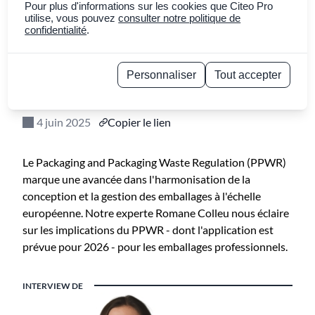
vers un standard
Pour plus d'informations sur les cookies que Citeo Pro
utilise, vous pouvez
consulter notre politique de
confidentialité
.
harmonisé grâce au
PPWR ?
Personnaliser
Tout accepter
Politique de confidentialité
4 juin 2025
Copier le lien
Le Packaging and Packaging Waste Regulation (PPWR)
marque une avancée dans l'harmonisation de la
conception et la gestion des emballages à l'échelle
européenne. Notre experte Romane Colleu nous éclaire
sur les implications du PPWR - dont l'application est
prévue pour 2026 - pour les emballages professionnels.
INTERVIEW DE