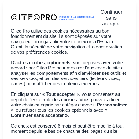
Continuer
sans
accepter
Citeo Pro utilise des cookies nécessaires au bon
Vous êtes ?
fonctionnement du site. Ils sont déposés sur votre
navigateur pour garantir votre connexion à l'Espace
Client, la sécurité de votre navigation et la conservation
À propos
de vos préférences cookies.
Actualités
D'autres cookies,
optionnels
, sont déposés avec votre
accord : par Citeo Pro pour mesurer l'audience du site et
Adhérer à CITEO PRO
analyser les comportements afin d'améliorer ses outils et
ses services, et par des services tiers (lecteurs vidéo,
cartes) pour afficher des contenus externes.
Retour à toutes les actualités
En cliquant sur «
Tout accepter
», vous consentez au
dépôt de l'ensemble des cookies. Vous pouvez affiner
Réglementation
votre choix catégorie par catégorie avec «
Personnaliser
», ou refuser tous les cookies optionnels avec «
Gestion des
Continuer sans accepter
».
emballages en Europe :
Ce choix est conservé 6 mois et peut être modifié à tout
moment depuis le bas de chacune des pages du site.