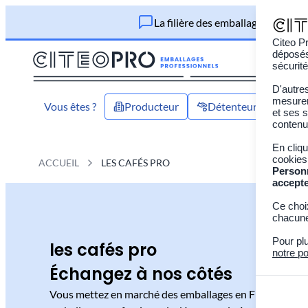
La filière des emballages profes
Citeo Pr
déposés 
sécurité
D'autre
mesurer 
Vous êtes ?
Producteur
Détenteur
Acte
et ses s
contenu
En cliq
cookies
ACCUEIL
LES CAFÉS PRO
Person
accept
Ce choi
chacune
Pour pl
les cafés pro
notre po
Échangez à nos côtés
Vous mettez en marché des emballages en France ? La no