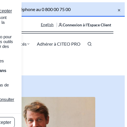
om ou par téléphone au 0 800 00 75 00
cepter
sont
 la
English
Connexion à l’Espace Client
ro pour
s outils
Actualités
Adhérer à CITEO PRO
er des
des
ans
as de
onsulter
cepter