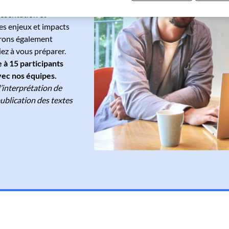
6, et vous concerne
Politique de confidentialité
ésentation et
es enjeux et impacts
rrons également
ez à vous préparer.
 à 15 participants
avec nos équipes.
l’interprétation de
publication des textes