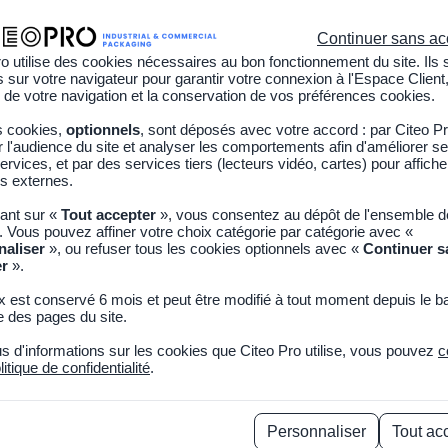
sionnels est en place. Contactez-nous à l'adresse info@citeopro.c
Continuer sans ac
o utilise des cookies nécessaires au bon fonctionnement du site. Ils 
sur votre navigateur pour garantir votre connexion à l'Espace Client,
 de votre navigation et la conservation de vos préférences cookies.
s cookies,
optionnels
, sont déposés avec votre accord : par Citeo P
l'audience du site et analyser les comportements afin d'améliorer se
ur du réemploi
Opérateur
Collectivité
À propos
ervices, et par des services tiers (lecteurs vidéo, cartes) pour affich
s externes.
uant sur «
Tout accepter
», vous consentez au dépôt de l'ensemble 
. Vous pouvez affiner votre choix catégorie par catégorie avec «
naliser
», ou refuser tous les cookies optionnels avec «
Continuer s
er
».
x est conservé 6 mois et peut être modifié à tout moment depuis le b
 des pages du site.
us d'informations sur les cookies que Citeo Pro utilise, vous pouvez
c
litique de confidentialité
.
uvelle filière des
Personnaliser
Tout ac