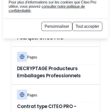
Trier par
Plus récent
Pour plus d'informations sur les cookies que Citeo Pro
utilise, vous pouvez
consulter notre politique de
(
51
trouvées)
Pages
confidentialité
.
Pages
Personnaliser
Tout accepter
Politique de confidentialité
Pourquoi CITEO PRO
Pages
DECRYPTAGE Producteurs
Emballages Professionnels
Pages
Contrat type CITEO PRO -