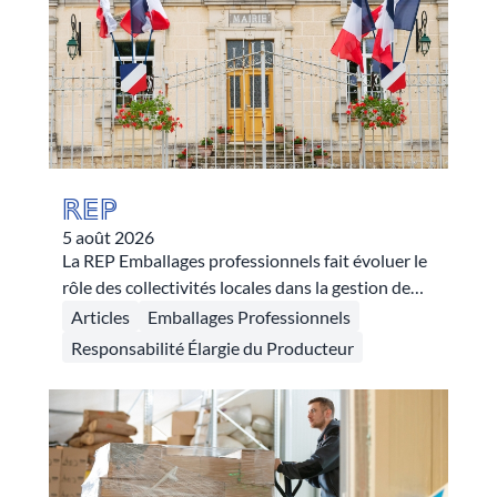
REP
5 août 2026
La REP Emballages professionnels fait évoluer le
rôle des collectivités locales dans la gestion de
ces déchets d’emballages dès son entrée en
Articles
Emballages Professionnels
vigueur. Trois dispositifs autour du carton, du
Responsabilité Élargie du Producteur
bois et du plastique redéfinissent cette
articulation en leur permettant d’accéder à des
soutiens financiers selon les flux.