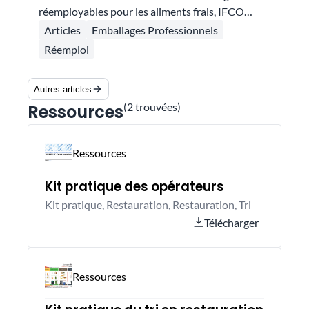
réemployables pour les aliments frais, IFCO
accompagne depuis de nombreuses années les
Articles
Emballages Professionnels
acteurs des filières alimentaires dans la
Réemploi
transition vers des modèles circulaires. À l’heure
de l’entrée en vigueur de la filière REP Emballages
Autres articles
Professionnels, Florent Chaffal revient sur les
(
2
trouvées)
Ressources
engagements d’IFCO et sur les raisons qui ont
conduit l’entreprise à rejoindre la gouvernance
de CITEO PRO.
Ressources
Kit pratique des opérateurs
Kit pratique, Restauration, Restauration, Tri
Télécharger
Ressources