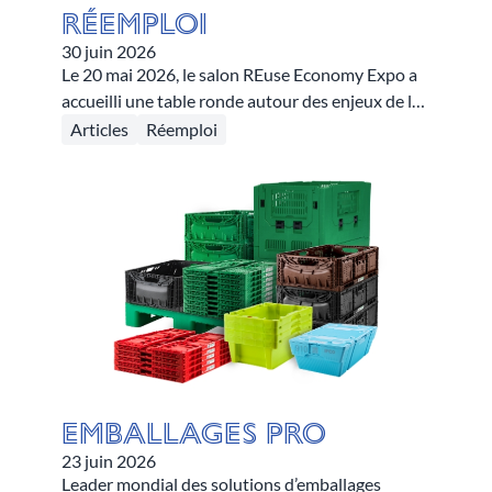
Réemploi
30 juin 2026
Le 20 mai 2026, le salon REuse Economy Expo a
accueilli une table ronde autour des enjeux de la
caisse plastique réemployable. Le secteur de la
Articles
Réemploi
boulangerie et de l’alimentaire, ainsi que le
secteur de la distribution étaient représentés aux
côtés de CITEO PRO et GS1. L’occasion pour les
intervenants de mettre en lumière les conditions
indispensables pour généraliser le réemploi, en
s’accordant sur le besoin d’un alignement
collectif.
Emballages pro
23 juin 2026
Leader mondial des solutions d’emballages