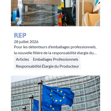
REP
28 juillet 2026
Pour les détenteurs d’emballages professionnels,
la nouvelle filière de la responsabilité élargie du
producteur crée des systèmes de soutiens
Articles
Emballages Professionnels
financiers dans le but d’améliorer le tri à la
Responsabilité Élargie du Producteur
source, la collecte et donc le recyclage des
déchets plastiques produits par ces
professionnels. Au programme, un système
incitatif de soutiens financiers et une
harmonisation des systèmes de traçabilité.