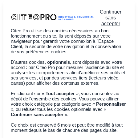
Continuer
sans
accepter
Citeo Pro utilise des cookies nécessaires au bon
Vous êtes ?
fonctionnement du site. Ils sont déposés sur votre
navigateur pour garantir votre connexion à l'Espace
Client, la sécurité de votre navigation et la conservation
À propos
de vos préférences cookies.
Actualités
D'autres cookies,
optionnels
, sont déposés avec votre
accord : par Citeo Pro pour mesurer l'audience du site et
Adhérer à CITEO PRO
analyser les comportements afin d'améliorer ses outils et
ses services, et par des services tiers (lecteurs vidéo,
English
cartes) pour afficher des contenus externes.
En cliquant sur «
Tout accepter
», vous consentez au
dépôt de l'ensemble des cookies. Vous pouvez affiner
votre choix catégorie par catégorie avec «
Personnaliser
», ou refuser tous les cookies optionnels avec «
Filtres
0
Continuer sans accepter
».
88
Résultats
Ce choix est conservé 6 mois et peut être modifié à tout
« »
moment depuis le bas de chacune des pages du site.
pour