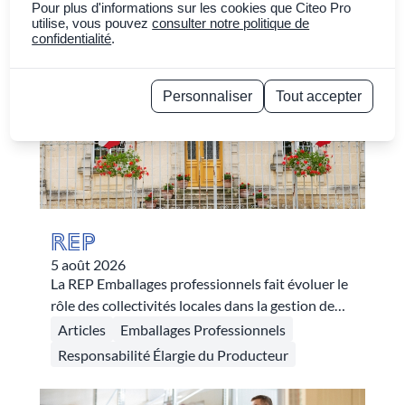
Trier par
Plus récent
Pour plus d'informations sur les cookies que Citeo Pro
utilise, vous pouvez
consulter notre politique de
confidentialité
.
Personnaliser
Tout accepter
Politique de confidentialité
REP
5 août 2026
La REP Emballages professionnels fait évoluer le
rôle des collectivités locales dans la gestion de
ces déchets d’emballages dès son entrée en
Articles
Emballages Professionnels
vigueur. Trois dispositifs autour du carton, du
Responsabilité Élargie du Producteur
bois et du plastique redéfinissent cette
articulation en leur permettant d’accéder à des