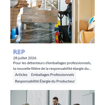
soutiens financiers selon les flux.
REP
28 juillet 2026
Pour les détenteurs d’emballages professionnels,
la nouvelle filière de la responsabilité élargie du
producteur crée des systèmes de soutiens
Articles
Emballages Professionnels
financiers dans le but d’améliorer le tri à la
Responsabilité Élargie du Producteur
source, la collecte et donc le recyclage des
déchets plastiques produits par ces
professionnels. Au programme, un système
incitatif de soutiens financiers et une