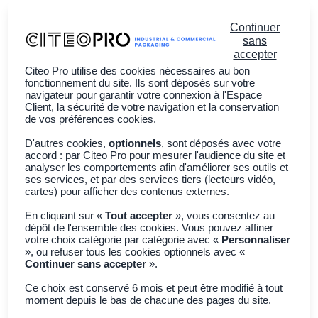
Continuer
sans
accepter
Citeo Pro utilise des cookies nécessaires au bon
Vous êtes ?
fonctionnement du site. Ils sont déposés sur votre
navigateur pour garantir votre connexion à l'Espace
Client, la sécurité de votre navigation et la conservation
À propos
de vos préférences cookies.
Actualités
D'autres cookies,
optionnels
, sont déposés avec votre
accord : par Citeo Pro pour mesurer l'audience du site et
Adhérer à CITEO PRO
analyser les comportements afin d'améliorer ses outils et
ses services, et par des services tiers (lecteurs vidéo,
English
cartes) pour afficher des contenus externes.
En cliquant sur «
Tout accepter
», vous consentez au
dépôt de l'ensemble des cookies. Vous pouvez affiner
votre choix catégorie par catégorie avec «
Personnaliser
», ou refuser tous les cookies optionnels avec «
Filtres
2
Continuer sans accepter
».
Articles -
14
Résultats
Ce choix est conservé 6 mois et peut être modifié à tout
« »
moment depuis le bas de chacune des pages du site.
pour