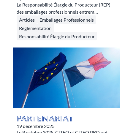
La Responsabilité Élargie du Producteur (REP)
des emballages professionnels entrera
concrètement dans le quotidien des entreprises
Articles
Emballages Professionnels
dans quelques mois. Nouvelles obligations,
Réglementation
objectifs et opportunités : il n’est pas toujours
Responsabilité Élargie du Producteur
simple de s’y retrouver. Voici l’essentiel à retenir.
Partenariat
19 décembre 2025
Le 8 octobre 2025, CITEO et CITEO PRO ont