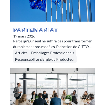
Partenariat
19 mars 2026
Parce qu’agir seul ne suffira pas pour transformer
durablement nos modèles, l’adhésion de CITEO
et CITEO PRO à EXPRA marque une étape
Articles
Emballages Professionnels
stratégique dans la construction de la REP des
Responsabilité Élargie du Producteur
emballages professionnels. Au programme,
plaider en faveur de l’harmonisation et la
simplification européenne, et de la performance
économique et environnementale. Retour sur les
motivations de notre adhésion à cette
association d’éco-organismes européens et
internationaux.