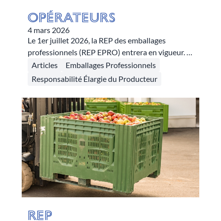
Opérateurs
4 mars 2026
Le 1er juillet 2026, la REP des emballages
professionnels (REP EPRO) entrera en vigueur. Si
les metteurs en marché en sont les principaux
Articles
Emballages Professionnels
contributeurs, la réussite du dispositif dépend
Responsabilité Élargie du Producteur
aussi des acteurs économiques de l’aval :
opérateurs de gestion de déchets et de logistique
inverse, détenteurs de déchets, collectivités
locales et recycleurs. Parmi eux, les opérateurs de
gestion de déchets joueront un rôle central.
REP