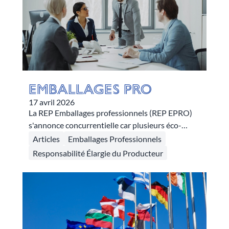
harmonisation des systèmes de traçabilité.
Emballages pro
17 avril 2026
La REP Emballages professionnels (REP EPRO)
s'annonce concurrentielle car plusieurs éco-
organismes seront potentiellement agréés dès
Articles
Emballages Professionnels
juillet 2026. Pour que cette pluralité profite à
Responsabilité Élargie du Producteur
tous et pour assurer la cohérence de la filière, un
organisme coordonnateur, l’OCAEPRO, verra le
jour. Voici ce qu'il faut comprendre de son
fonctionnement et de ses missions.