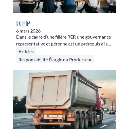
REP
6 mars 2026
Dans le cadre d’une filière REP, une gouvernance
représentative et pérenne est un prérequis à la
capacité à décider, arbitrer et faire avancer
Articles
collectivement des acteurs aux profils différents.
Responsabilité Élargie du Producteur
La gouvernance de CITEO PRO repose sur des
instances bien définies, une ouverture maîtrisée
et une logique de co-construction. À la clé, un
cadre d’action robuste pour plus de performance
environnementale.